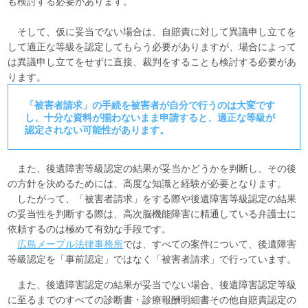
も検討する必要があります。
そして、仮に妥当でない場合は、自賠責に対して異議申し立てを
して適正な等級を認定してもらう必要がありますが、場合によって
は異議申し立てをせずに直接、裁判をすることも検討する必要があ
ります。
「被害者請求」の手続を被害者が自分で行うのは大変です
し、十分な資料が揃わないまま申請すると、適正な等級が
認定されない可能性があります。
また、後遺障害等級認定の結果が妥当かどうかを判断し、その後
の方針を決めるためには、高度な知識と経験が必要となります。
したがって、「被害者請求」をする際や後遺障害等級認定の結果
の妥当性を判断する際は、高次脳機能障害に精通している弁護士に
依頼するのは極めて有効な手段です。
広島メープル法律事務所
では、すべての案件について、後遺障害
等級認定を「事前認定」ではなく「被害者請求」で行っています。
また、後遺障害認定の結果が妥当でない場合、後遺障害認定等級
に至るまでのすべての診断書・診療報酬明細書その他自賠責認定の