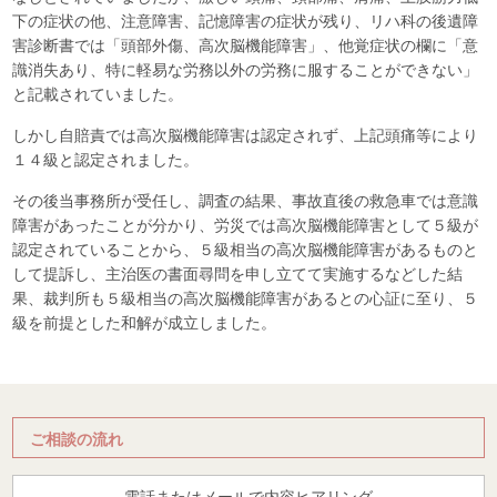
下の症状の他、注意障害、記憶障害の症状が残り、リハ科の後遺障
害診断書では「頭部外傷、高次脳機能障害」、他覚症状の欄に「意
識消失あり、特に軽易な労務以外の労務に服することができない」
と記載されていました。
しかし自賠責では高次脳機能障害は認定されず、上記頭痛等により
１４級と認定されました。
その後当事務所が受任し、調査の結果、事故直後の救急車では意識
障害があったことが分かり、労災では高次脳機能障害として５級が
認定されていることから、５級相当の高次脳機能障害があるものと
して提訴し、主治医の書面尋問を申し立てて実施するなどした結
果、裁判所も５級相当の高次脳機能障害があるとの心証に至り、５
級を前提とした和解が成立しました。
ご相談の流れ
電話またはメールで内容ヒアリング