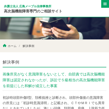
弁護士法人 広島メープル法律事務所
高次脳機能障害専門のご相談サイト
ホーム
解決事例
解決事例
画像所見がなく意識障害もないとして、自賠責では高次脳機能
障害は認定されなかったが、訴訟で５級相当の高次脳機能障害
を前提にした和解が成立した事案
初診時頭部外傷Ⅱ型、頚椎捻挫と診断され、頭部外傷後の意識障害
の所見には「初診時意識清明」と記載され、ＣＴやＭＲＩでも異常
なしとされていましたが、激しい頭痛、頚部痛、肩痛、上肢筋力低